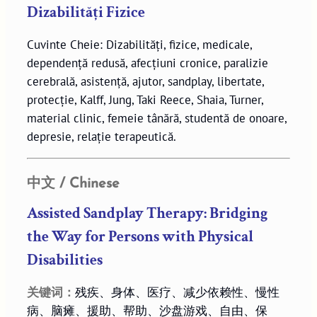
Dizabilități Fizice
Cuvinte Cheie: Dizabilități, fizice, medicale,
dependență redusă, afecțiuni cronice, paralizie
cerebrală, asistență, ajutor, sandplay, libertate,
protecție, Kalff, Jung, Taki Reece, Shaia, Turner,
material clinic, femeie tânără, studentă de onoare,
depresie, relație terapeutică.
中文 / Chinese
Assisted Sandplay Therapy: Bridging
the Way for Persons with Physical
Disabilities
关键词：
残疾、身体、医疗、减少依赖性、慢性
病、脑瘫、援助、帮助、沙盘游戏、自由、保