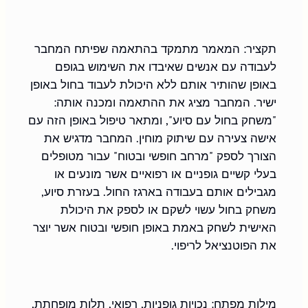
תקציר: המאמר מתמקד בהתאמה שפיתח המחבר 
לעבודה עם אנשים שאיבדו את השימוש בגופם 
באופן שהותיר אותם ללא היכולת לעבוד בחול באופן 
ישיר. המחבר מציג את ההתאמה ומכנה אותה: 
"משחק בחול עם סיוע", ומתאר טיפול באופן הזה עם 
אישה צעירה עם שיתוק מוחין. המחבר מדגיש את 
הצורך לספק "מרחב חופשי ובטוח" עבור מטופלים 
בעלי קשיים גופניים או רפואיים אשר מונעים או 
מגבילים אותם בעבודה בארגז החול. בעזרת סיוע, 
משחק בחול עשוי לשקם או לספק את היכולת 
האישית לשחק באמת באופן חופשי ובטוח אשר יוצר 
את הפוטנציאל לריפוי.
מילות מפתח: נכויות גופניות, רפואי, תלות מופחתת, 