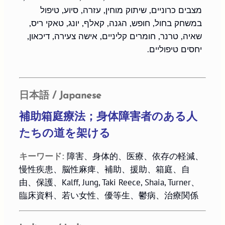
מצבים כרוניים, שיתוק מוחין, עזרה, סיוע, טיפול 
במשחק בחול, חופש, הגנה, קאלף, יונג, טאקי ריס, 
שאיה, טרנר, חומרים קליניים, אישה צעירה, דיכאון, 
יחסים טיפוליים.
日本語 / Japanese
補助箱庭療法；身体障害者のある人
たちの道を架ける
キーワード:
障害、身体的、医療、依存の軽減、
慢性疾患、脳性麻痺、補助、援助、箱庭、自
由、保護、Kalff, Jung, Taki Reece, Shaia, Turner、
臨床資料、若い女性、優等生、鬱病、治療関係