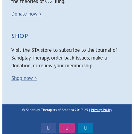
the theories of C.G. Jung.
Donate now >
SHOP
Visit the STA store to subscribe to the Journal of
Sandplay Therapy, order back-issues, make a
donation, or renew your membership.
Shop now >
© Sandplay Therapists of America 2017-25 |
Privacy Policy
Facebook
Instagram
LinkedIn