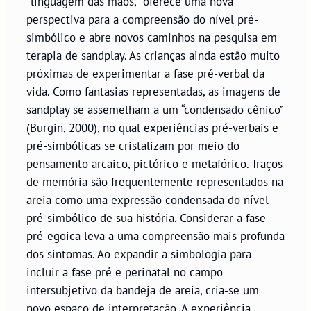
“linguagem das mãos,” oferece uma nova
perspectiva para a compreensão do nível pré-
simbólico e abre novos caminhos na pesquisa em
terapia de sandplay. As crianças ainda estão muito
próximas de experimentar a fase pré-verbal da
vida. Como fantasias representadas, as imagens de
sandplay se assemelham a um “condensado cênico”
(Bürgin, 2000), no qual experiências pré-verbais e
pré-simbólicas se cristalizam por meio do
pensamento arcaico, pictórico e metafórico. Traços
de memória são frequentemente representados na
areia como uma expressão condensada do nível
pré-simbólico de sua história. Considerar a fase
pré-egoica leva a uma compreensão mais profunda
dos sintomas. Ao expandir a simbologia para
incluir a fase pré e perinatal no campo
intersubjetivo da bandeja de areia, cria-se um
novo espaço de interpretação. A experiência