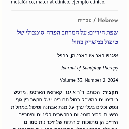
metafórico, material clínico, ejemplo clínico.
עברית
/ Hebrew
שפת הידיים: על המרחב הפרה-סימבולי של
טיפול במשחק בחול
איגנזיו קארואיו הארטמן, ברזיל
Journal of Sandplay Therapy
Volume 33, Number 2, 2024
תקציר:
הכותב, ד"ר איגנזיו קארואיו הארטמן, מדגיש
כי דימויים במשחק בחול הם ביטוי של הקשר בין גוף
ונפש וכלים בעלי ערך על מנת אבחנה וטיפול במחלות
נפשיות ופסיכוסומטיות בהקשרים קליניים וחינוכיים.
הידיים הן מתווכות יצירתיות של זיכרונות סמויים