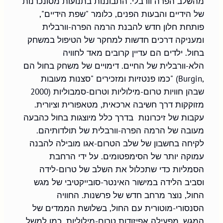
מהשלב הפרה וורבלי. התבוננות בתנועות מסונכרנות
של הידיים והבעות הפנים, כלומר "שפת הידיים",
פותחת חלון חדש להבנת הרמה הפרה-וורבלית
ומעניקה דרכים חדשות למחקר של הטיפול במשחק
בחול. ילדים הם עדיין קרובים מאד לחוויה
הלא-וורבלית של החיים. דימויים של משחק בחול הם
כמו פנטזיות ומזכירים "סצנות מעובות" (Burgin,
2000) שבהן חוויות טרום-מילוליות וטרום-סמבוליות
מזוקקות דרך חשיבה ארכאית, מטאפורית וציורית.
עקבות של זיכרונות בדרך כלל מיוצגות בחול כהבעה
מעובה של הרמה הפרה-וורבלית של תולדותיהם.
לקיחה בחשבון של שלב הטרום-אגו מובילה להבנה
עמוקה יותר של הסימפטומים. על ידי הרחבת
הסמליות כדי שתכלול את השלב של טרום-לידה
וסביב הלידה במישור האינטר-סובייקטיבי של מגש
החול, נוצר מרחב חדש של פרשנות. החוויה
הסנסורי-מוטורית עם החול, בשלושת הממדים של
המגש, מפעילה אפיזודות טרום-מילוליות, כמו למשל