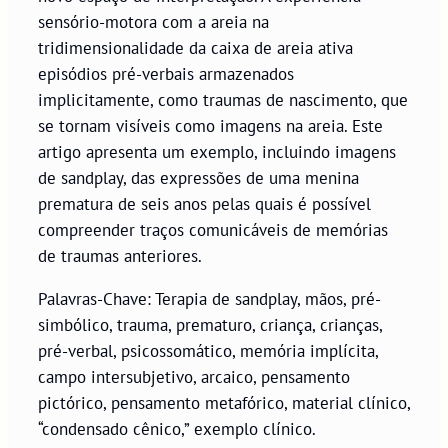
sensório-motora com a areia na
tridimensionalidade da caixa de areia ativa
episódios pré-verbais armazenados
implicitamente, como traumas de nascimento, que
se tornam visíveis como imagens na areia. Este
artigo apresenta um exemplo, incluindo imagens
de sandplay, das expressões de uma menina
prematura de seis anos pelas quais é possível
compreender traços comunicáveis de memórias
de traumas anteriores.
Palavras-Chave: Terapia de sandplay, mãos, pré-
simbólico, trauma, prematuro, criança, crianças,
pré-verbal, psicossomático, memória implícita,
campo intersubjetivo, arcaico, pensamento
pictórico, pensamento metafórico, material clínico,
“condensado cênico,” exemplo clínico.