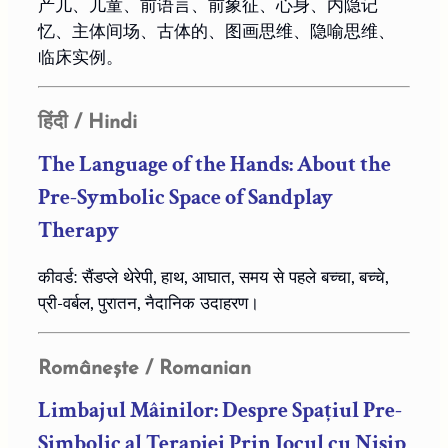
产儿、儿童、前语言、前象征、心身、内隐记
忆、主体间场、古体的、图画思维、隐喻思维、
临床实例。
हिंदी / Hindi
The Language of the Hands: About the
Pre-Symbolic Space of Sandplay
Therapy
कीवर्ड: सैंडप्ले थेरेपी, हाथ, आघात, समय से पहले बच्चा, बच्चे,
प्री-वर्बल, पुरातन, नैदानिक ​​उदाहरण।
Românește / Romanian
Limbajul Mâinilor: Despre Spațiul Pre-
Simbolic al Terapiei Prin Jocul cu Nisip