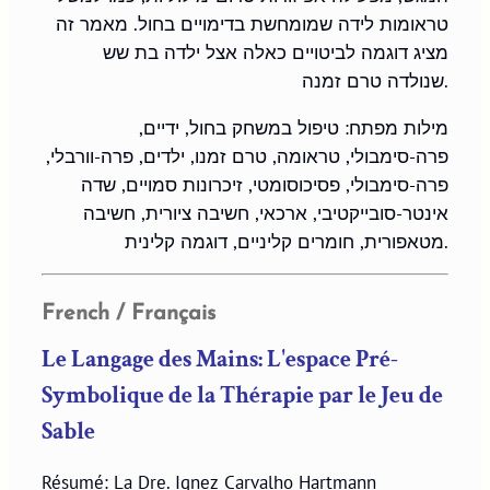
טראומות לידה שמומחשת בדימויים בחול. מאמר זה
מציג דוגמה לביטויים כאלה אצל ילדה בת שש
שנולדה טרם זמנה.
מילות מפתח: טיפול במשחק בחול, ידיים,
פרה-סימבולי, טראומה, טרם זמנו, ילדים, פרה-וורבלי,
פרה-סימבולי, פסיכוסומטי, זיכרונות סמויים, שדה
אינטר-סובייקטיבי, ארכאי, חשיבה ציורית, חשיבה
מטאפורית, חומרים קליניים, דוגמה קלינית.
French / Français
Le Langage des Mains: L'espace Pré-
Symbolique de la Thérapie par le Jeu de
Sable
Résumé: La Dre. Ignez Carvalho Hartmann