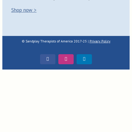
Shop now >
© Sandplay Therapists of America 2017-25 |
Privacy Policy
Facebook
Instagram
LinkedIn