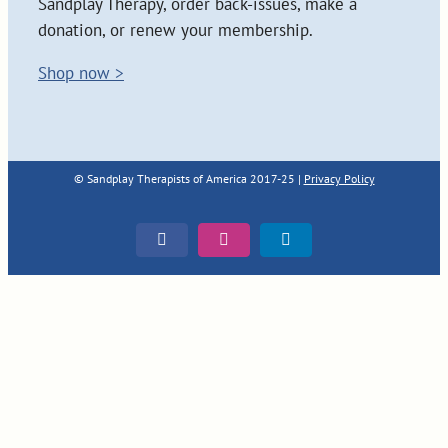
Sandplay Therapy, order back-issues, make a
donation, or renew your membership.
Shop now >
© Sandplay Therapists of America 2017-25 |
Privacy Policy
Facebook
Instagram
LinkedIn