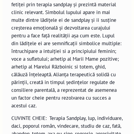
fetiței prin terapia sandplay și prezintă material
clinic relevant. Simbolul lupului apare in mai
multe dintre lădițele ei de sandplay și ii susține
creșterea emoțională și dezvoltarea curajului
pentru a face față realității așa cum este. Lupul
din lădițele ei are semnificații simbolice multiple:
întruchipare a intuiției si a principiului feminin;
voce a sufletului; arhetip al Marii Mame pozitive;
arhetip al Marelui Războinic si totem, ghid,
călăuză înțeleaptă. Alianța terapeutică solidă cu
părinții, creată in timpul ședințelor regulate de
consiliere parentală, a reprezentat de asemenea
un factor cheie pentru rezolvarea cu succes a
acestui caz.
CUVINTE CHEIE: Terapia Sandplay, lup, individuare,
daci, poporul român, vindecare, studiu de caz, fată,
abandon, totem, axa eu-sine, regresie, agresivitate,