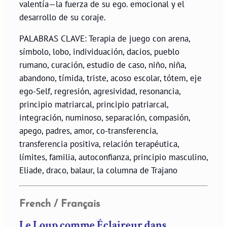
valentía—la fuerza de su ego. emocional y el
desarrollo de su coraje.
PALABRAS CLAVE: Terapia de juego con arena,
símbolo, lobo, individuación, dacios, pueblo
rumano, curación, estudio de caso, niño, niña,
abandono, tímida, triste, acoso escolar, tótem, eje
ego-Self, regresión, agresividad, resonancia,
principio matriarcal, principio patriarcal,
integración, numinoso, separación, compasión,
apego, padres, amor, co-transferencia,
transferencia positiva, relación terapéutica,
límites, familia, autoconfianza, principio masculino,
Eliade, draco, balaur, la columna de Trajano
French / Français
Le Loup comme Éclaireur dans