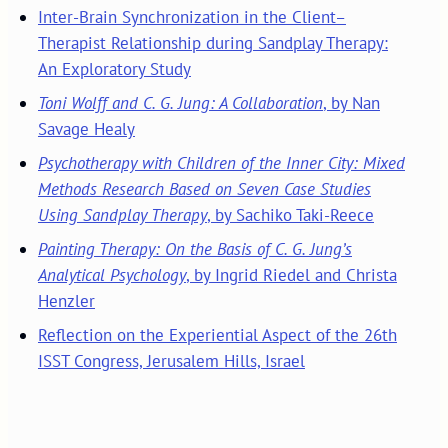
Inter-Brain Synchronization in the Client–
Therapist Relationship during Sandplay Therapy:
An Exploratory Study
Toni Wolff and C. G. Jung: A Collaboration
, by Nan
Savage Healy
Psychotherapy with Children of the Inner City: Mixed
Methods Research Based on Seven Case Studies
Using Sandplay Therapy
, by Sachiko Taki-Reece
Painting Therapy: On the Basis of C. G. Jung’s
Analytical Psychology
, by Ingrid Riedel and Christa
Henzler
Reflection on the Experiential Aspect of the 26th
ISST Congress, Jerusalem Hills, Israel