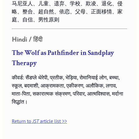
马尼亚人、儿童、遗弃、学校、欺凌、退化、侵
略、整合、超自然、依恋、父母、正面移情、家
庭、自信、男性原则
Hindi / हिंदी
The Wolf as Pathfinder in Sandplay
Therapy
कीवर्ड: सैंडप्ले थेरेपी, प्रतीक, भेड़िया, रोमानियाई लोग, बच्चा,
स्कूल, बदमाशी, आक्रामकता, एकीकरण, अलौकिक, लगाव,
माता-पिता, सकारात्मक संक्रमण, परिवार, आत्मविश्वास, मर्दाना
सिद्धांत।
Return to
JST
article list >>