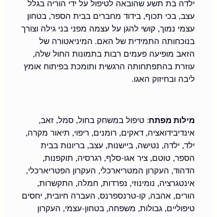
ילדה בת תשע שהובאה לטיפול על ידי הוריה בגלל 
עצב, בכי תכוף, בידוד מחברים בבית הספר, בטחון 
עצמי נמוך, קושי להגן על עצמה מפני בני גילה וצורך 
בנוכחותה התמידית של האם. המיניאטורה של 
הזאב מופיעה פעמים רבות בתמונות החול שלה, 
עוזרת בהתפתחותה הרגשית ותומכת בפיתוח אומץ 
ליבה ובחיזוק האגו.
מילות מפתח
: טיפול במשחק בחול, סמל, זאב, 
אינדיבידואציה, דאקים, רומנים, ריפוי, תיאור מקרה, 
ילד, ילדה, נטישה, ביישנות, עצב, בריונות בבית 
הספר, טוטם, ציר אגו-סלף, רגרסיה, תוקפנות, 
הדהוד, העקרון המטריארכלי, העקרון הפטריארכלי, 
אינטגרציה, נומינוזי, נפרדות, חמלה, התקשרות, 
הורים, אהבה, קו-טרנספרנס, העברה חיובית, יחסים 
טיפוליים, גבולות, משפחה, בטחון-עצמי, העקרון 