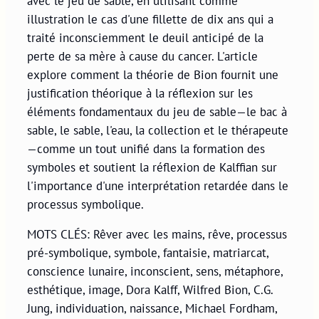
avec le jeu de sable, en utilisant comme
illustration le cas d'une fillette de dix ans qui a
traité inconsciemment le deuil anticipé de la
perte de sa mère à cause du cancer. L'article
explore comment la théorie de Bion fournit une
justification théorique à la réflexion sur les
éléments fondamentaux du jeu de sable—le bac à
sable, le sable, l'eau, la collection et le thérapeute
—comme un tout unifié dans la formation des
symboles et soutient la réflexion de Kalffian sur
l'importance d'une interprétation retardée dans le
processus symbolique.
MOTS CLÉS: Rêver avec les mains, rêve, processus
pré-symbolique, symbole, fantaisie, matriarcat,
conscience lunaire, inconscient, sens, métaphore,
esthétique, image, Dora Kalff, Wilfred Bion, C.G.
Jung, individuation, naissance, Michael Fordham,