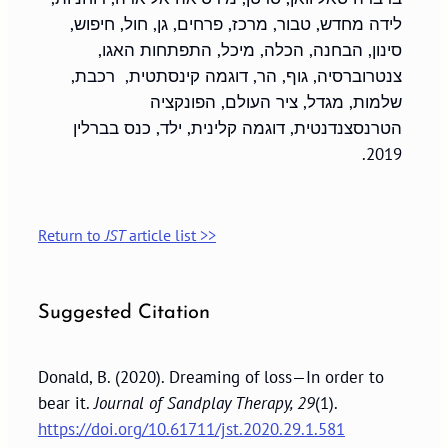
לידה מחדש, טבור, מרכז, פרחים, גן, חול, חיפוש, 
סינון, הבחנה, הכלה, מיכל, התפתחות האגו, 
צנטרוברסיה, גוף, הר, דוגמה קינסתטית,  רכבת, 
שלמות, מגדל, ציר העולם, הפונקציה 
הטרנסצנדנטית, דוגמה קלינית, ילד, כנס בברלין 
2019.
Return to
JST
article list >>
Suggested Citation
Donald, B. (2020). Dreaming of loss—In order to
bear it.
Journal of Sandplay Therapy, 29
(1).
https://doi.org/10.61711/jst.2020.29.1.581