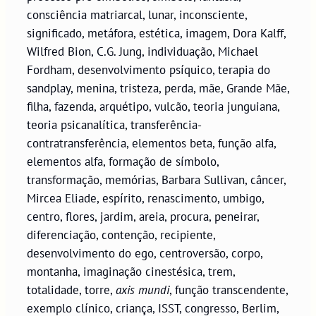
consciência matriarcal, lunar, inconsciente,
significado, metáfora, estética, imagem, Dora Kalff,
Wilfred Bion, C.G. Jung, individuação, Michael
Fordham, desenvolvimento psíquico, terapia do
sandplay, menina, tristeza, perda, mãe, Grande Mãe,
filha, fazenda, arquétipo, vulcão, teoria junguiana,
teoria psicanalítica, transferência-
contratransferência, elementos beta, função alfa,
elementos alfa, formação de símbolo,
transformação, memórias, Barbara Sullivan, câncer,
Mircea Eliade, espírito, renascimento, umbigo,
centro, flores, jardim, areia, procura, peneirar,
diferenciação, contenção, recipiente,
desenvolvimento do ego, centroversão, corpo,
montanha, imaginação cinestésica, trem,
totalidade, torre,
axis mundi
, função transcendente,
exemplo clínico, criança, ISST, congresso, Berlim,