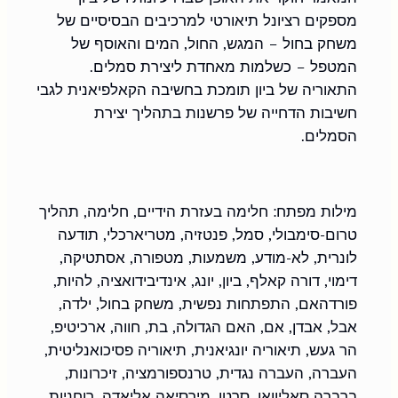
מספקים רציונל תיאורטי למרכיבים הבסיסיים של 
משחק בחול – המגש, החול, המים והאוסף של 
המטפל – כשלמות מאחדת ליצירת סמלים. 
התאוריה של ביון תומכת בחשיבה הקאלפיאנית לגבי 
חשיבות הדחייה של פרשנות בתהליך יצירת 
הסמלים.
מילות מפתח: חלימה בעזרת הידיים, חלימה, תהליך 
טרום-סימבולי, סמל, פנטזיה, מטריארכלי, תודעה 
לונרית, לא-מודע, משמעות, מטפורה, אסתטיקה, 
דימוי, דורה קאלף, ביון, יונג, אינדיבידואציה, להיות, 
פורדהאם, התפתחות נפשית, משחק בחול, ילדה, 
אבל, אבדן, אם, האם הגדולה, בת, חווה, ארכיטיפ, 
הר געש, תיאוריה יונגיאנית, תיאוריה פסיכואנליטית, 
העברה, העברה נגדית, טרנספורמציה, זיכרונות, 
ברברה סאליוואן, סרטן, מירסיאה אליאדה, רוחניות, 